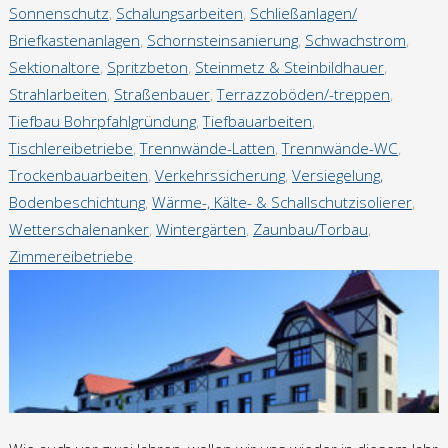
Sonnenschutz
,
Schalungsarbeiten
,
Schließanlagen/
Referenzen Einfamilienhäuser/Mietshäuser
Briefkastenanlagen
,
Schornsteinsanierung
,
Schwachstrom
,
Sektionaltore
,
Spritzbeton
,
Steinmetz & Steinbildhauer
,
Kontakt
Strahlarbeiten
,
Straßenbauer
,
Terrazzoböden/-treppen
,
Tiefbau Bohrpfahlgründung
,
Tiefbauarbeiten
,
Tischlereibetriebe
,
Trennwände-Latten
,
Trennwände-WC
,
Datenschutzerklärung
Trockenbauarbeiten
,
Verkehrssicherung
,
Versiegelung,
Bodenbeschichtung
,
Wärme-, Kälte- & Schallschutzisolierer
,
Impressum
Wetterschalenanker
,
Wintergärten
,
Zaunbau/Torbau
,
Zimmereibetriebe
.