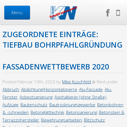
Menü
ZUGEORDNETE EINTRÄGE:
Start
TIEFBAU BOHRPFAHLGRÜNDUNG
Neuigkeiten
FASSADENWETTBEWERB 2020
Über uns
Posted
Februar 10th, 2020
by
Mike Kuschfeld
filed under
&
Mitarbeiter
Abbruch
,
Abdichtung/Horizontalsperre
,
Alu-Fassade
,
Alu-
Fenster
,
Asbestsanierung
,
Asphaltierer (ohne Straße)
,
Geschäftsführung
Aufzüge
,
Bautenschutz
,
Bautrocknungsgewerbe
,
Betonbohren
& -schneiden
,
Betonglätttechnik
,
Betonsanierung
,
Betonstein &
Firma in Zahlen
Terrazzohersteller
,
Bewehrungsarbeiten
,
Blitzschutz
,