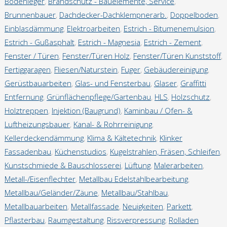
Bodenleger
,
Brandschutz - Bauelemente, Service
,
Jobbörse
Brunnenbauer
,
Dachdecker-Dachklempnerarb.
,
Doppelboden
,
Einblasdämmung
,
Elektroarbeiten
,
Estrich - Bitumenemulsion
,
Ausbildung
Estrich - Gußasphalt
,
Estrich - Magnesia
,
Estrich - Zement
,
Fenster / Türen
,
Fenster/Türen Holz
,
Fenster/Türen Kunststoff
,
Ausschreibungen
Fertiggaragen
,
Fliesen/Naturstein
,
Fuger
,
Gebäudereinigung
,
Gerüstbauarbeiten
,
Glas- und Fensterbau
,
Glaser
,
Graffitti
Vermietung
Entfernung
,
Grünflächenpflege/Gartenbau
,
HLS
,
Holzschutz
,
Holztreppen
,
Injektion (Baugrund)
,
Kaminbau / Ofen- &
Luftheizungsbauer
,
Kanal- & Rohrreinigung
,
Referenzen
Kellerdeckendämmung
,
Klima & Kältetechnik
,
Klinker
Fassadenbau
,
Küchenstudios
,
Kugelstrahlen, Fräsen, Schleifen
,
Referenzen Putzarbeiten
Kunstschmiede & Bauschlosserei
,
Lüftung
,
Malerarbeiten
,
Metall-/Eisenflechter
,
Metallbau Edelstahlbearbeitung
,
Referenzen WDVS
Metallbau/Geländer/Zäune
,
Metallbau/Stahlbau
,
Metallbauarbeiten
,
Metallfassade
,
Neuigkeiten
,
Parkett
,
Referenzen Maurerarbeiten/Komplextätigkeiten
Pflasterbau
,
Raumgestaltung
,
Rissverpressung
,
Rolladen