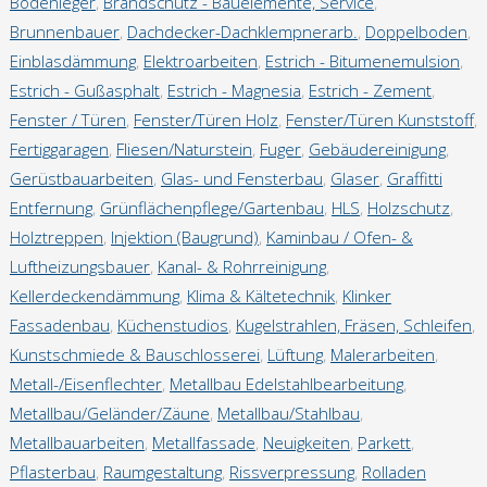
Bodenleger
,
Brandschutz - Bauelemente, Service
,
Jobbörse
Brunnenbauer
,
Dachdecker-Dachklempnerarb.
,
Doppelboden
,
Einblasdämmung
,
Elektroarbeiten
,
Estrich - Bitumenemulsion
,
Ausbildung
Estrich - Gußasphalt
,
Estrich - Magnesia
,
Estrich - Zement
,
Fenster / Türen
,
Fenster/Türen Holz
,
Fenster/Türen Kunststoff
,
Ausschreibungen
Fertiggaragen
,
Fliesen/Naturstein
,
Fuger
,
Gebäudereinigung
,
Gerüstbauarbeiten
,
Glas- und Fensterbau
,
Glaser
,
Graffitti
Vermietung
Entfernung
,
Grünflächenpflege/Gartenbau
,
HLS
,
Holzschutz
,
Holztreppen
,
Injektion (Baugrund)
,
Kaminbau / Ofen- &
Luftheizungsbauer
,
Kanal- & Rohrreinigung
,
Referenzen
Kellerdeckendämmung
,
Klima & Kältetechnik
,
Klinker
Fassadenbau
,
Küchenstudios
,
Kugelstrahlen, Fräsen, Schleifen
,
Referenzen Putzarbeiten
Kunstschmiede & Bauschlosserei
,
Lüftung
,
Malerarbeiten
,
Metall-/Eisenflechter
,
Metallbau Edelstahlbearbeitung
,
Referenzen WDVS
Metallbau/Geländer/Zäune
,
Metallbau/Stahlbau
,
Metallbauarbeiten
,
Metallfassade
,
Neuigkeiten
,
Parkett
,
Referenzen Maurerarbeiten/Komplextätigkeiten
Pflasterbau
,
Raumgestaltung
,
Rissverpressung
,
Rolladen