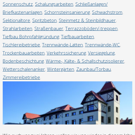
Sonnenschutz
,
Schalungsarbeiten
,
Schließanlagen/
Referenzen Einfamilienhäuser/Mietshäuser
Briefkastenanlagen
,
Schornsteinsanierung
,
Schwachstrom
,
Sektionaltore
,
Spritzbeton
,
Steinmetz & Steinbildhauer
,
Kontakt
Strahlarbeiten
,
Straßenbauer
,
Terrazzoböden/-treppen
,
Tiefbau Bohrpfahlgründung
,
Tiefbauarbeiten
,
Tischlereibetriebe
,
Trennwände-Latten
,
Trennwände-WC
,
Datenschutzerklärung
Trockenbauarbeiten
,
Verkehrssicherung
,
Versiegelung,
Bodenbeschichtung
,
Wärme-, Kälte- & Schallschutzisolierer
,
Impressum
Wetterschalenanker
,
Wintergärten
,
Zaunbau/Torbau
,
Zimmereibetriebe
.