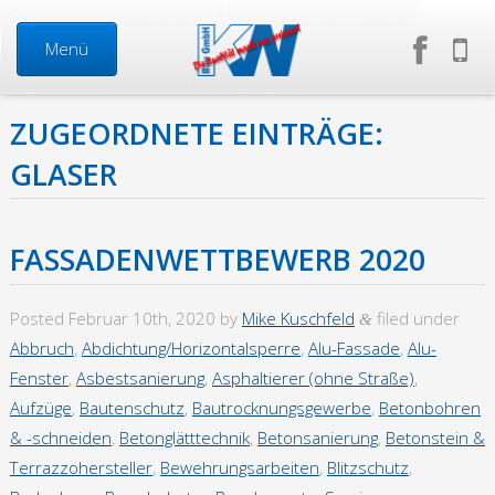
Menü
ZUGEORDNETE EINTRÄGE:
Start
GLASER
Neuigkeiten
FASSADENWETTBEWERB 2020
Über uns
Posted
Februar 10th, 2020
by
Mike Kuschfeld
filed under
&
Mitarbeiter
Abbruch
,
Abdichtung/Horizontalsperre
,
Alu-Fassade
,
Alu-
Fenster
,
Asbestsanierung
,
Asphaltierer (ohne Straße)
,
Geschäftsführung
Aufzüge
,
Bautenschutz
,
Bautrocknungsgewerbe
,
Betonbohren
& -schneiden
,
Betonglätttechnik
,
Betonsanierung
,
Betonstein &
Firma in Zahlen
Terrazzohersteller
,
Bewehrungsarbeiten
,
Blitzschutz
,