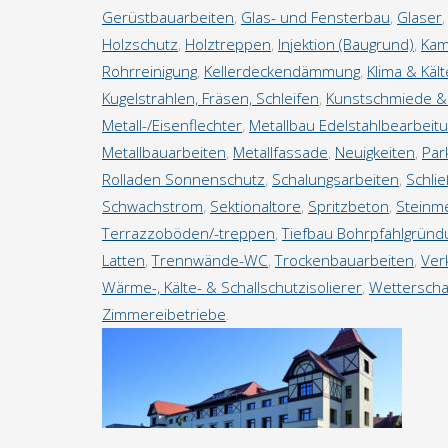
Gerüstbauarbeiten
,
Glas- und Fensterbau
,
Glaser
Holzschutz
,
Holztreppen
,
Injektion (Baugrund)
,
Kam
Rohrreinigung
,
Kellerdeckendämmung
,
Klima & Käl
Kugelstrahlen, Fräsen, Schleifen
,
Kunstschmiede &
Metall-/Eisenflechter
,
Metallbau Edelstahlbearbeit
Metallbauarbeiten
,
Metallfassade
,
Neuigkeiten
,
Par
Rolladen Sonnenschutz
,
Schalungsarbeiten
,
Schli
Schwachstrom
,
Sektionaltore
,
Spritzbeton
,
Steinme
Terrazzoböden/-treppen
,
Tiefbau Bohrpfahlgründ
Latten
,
Trennwände-WC
,
Trockenbauarbeiten
,
Ver
Wärme-, Kälte- & Schallschutzisolierer
,
Wetterscha
Zimmereibetriebe
.