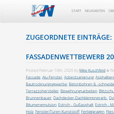
START
NEUIGKEITEN
ÜB
ZUGEORDNETE EINTRÄGE:
FASSADENWETTBEWERB 20
Posted
Februar 10th, 2020
by
Mike Kuschfeld
fi
&
Fassade
,
Alu-Fenster
,
Asbestsanierung
,
Asphaltier
Bautrocknungsgewerbe
,
Betonbohren & -schneid
Terrazzohersteller
,
Bewehrungsarbeiten
,
Blitzsch
Brunnenbauer
,
Dachdecker-Dachklempnerarb.
,
Do
Bitumenemulsion
,
Estrich - Gußasphalt
,
Estrich - 
Holz
,
Fenster/Türen Kunststoff
,
Fertiggaragen
,
Flie