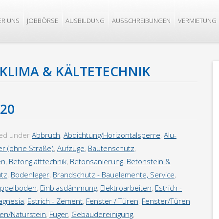
ER UNS
JOBBÖRSE
AUSBILDUNG
AUSSCHREIBUNGEN
VERMIETUNG
KLIMA & KÄLTETECHNIK
20
led under
Abbruch
,
Abdichtung/Horizontalsperre
,
Alu-
er (ohne Straße)
,
Aufzüge
,
Bautenschutz
,
en
,
Betonglätttechnik
,
Betonsanierung
,
Betonstein &
utz
,
Bodenleger
,
Brandschutz - Bauelemente, Service
,
ppelboden
,
Einblasdämmung
,
Elektroarbeiten
,
Estrich -
Magnesia
,
Estrich - Zement
,
Fenster / Türen
,
Fenster/Türen
sen/Naturstein
,
Fuger
,
Gebäudereinigung
,