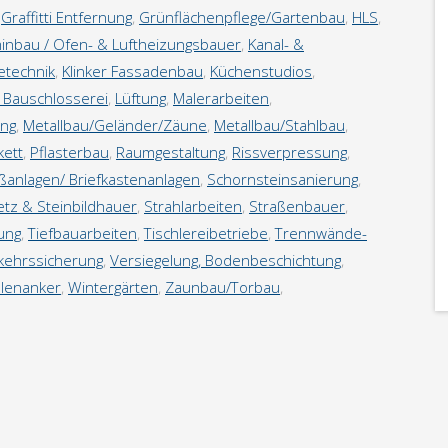
,
Graffitti Entfernung
,
Grünflächenpflege/Gartenbau
,
HLS
,
inbau / Ofen- & Luftheizungsbauer
,
Kanal- &
tetechnik
,
Klinker Fassadenbau
,
Küchenstudios
,
 Bauschlosserei
,
Lüftung
,
Malerarbeiten
,
ung
,
Metallbau/Geländer/Zäune
,
Metallbau/Stahlbau
,
kett
,
Pflasterbau
,
Raumgestaltung
,
Rissverpressung
,
eßanlagen/ Briefkastenanlagen
,
Schornsteinsanierung
,
tz & Steinbildhauer
,
Strahlarbeiten
,
Straßenbauer
,
ung
,
Tiefbauarbeiten
,
Tischlereibetriebe
,
Trennwände-
kehrssicherung
,
Versiegelung, Bodenbeschichtung
,
lenanker
,
Wintergärten
,
Zaunbau/Torbau
,