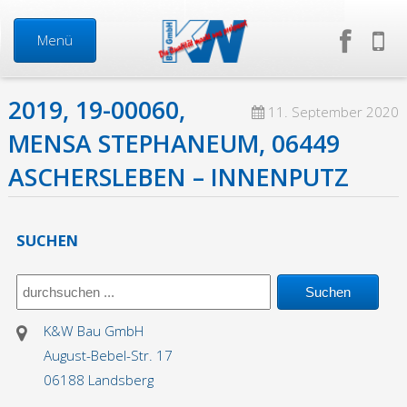
Menü
2019, 19-00060,
Start
11. September 2020
MENSA STEPHANEUM, 06449
Neuigkeiten
ASCHERSLEBEN – INNENPUTZ
Über uns
SUCHEN
Mitarbeiter
Geschäftsführung
K&W Bau GmbH
August-Bebel-Str. 17
Firma in Zahlen
06188 Landsberg