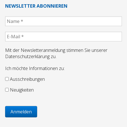
Jobbörse
NEWSLETTER ABONNIEREN
Ausbildung
Ausschreibungen
Mit der Newsletteranmeldung stimmen Sie unserer
Vermietung
Datenschutzerklärung zu.
Ich möchte Informationen zu:
Referenzen
Ausschreibungen
Referenzen Putzarbeiten
Neuigkeiten
Referenzen WDVS
Referenzen Maurerarbeiten/Komplextätigkeiten