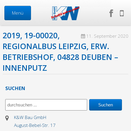
Menü
2019, 19-00020,
Start
11. September 2020
REGIONALBUS LEIPZIG, ERW.
Neuigkeiten
BETRIEBSHOF, 04828 DEUBEN –
INNENPUTZ
Über uns
Mitarbeiter
SUCHEN
Geschäftsführung
K&W Bau GmbH
Firma in Zahlen
August-Bebel-Str. 17