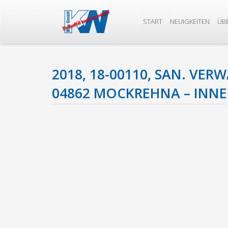
START
NEUIGKEITEN
ÜB
2018, 18-00110, SAN. VE
04862 MOCKREHNA – INNE