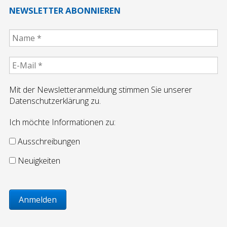
Jobbörse
NEWSLETTER ABONNIEREN
Ausbildung
Ausschreibungen
Mit der Newsletteranmeldung stimmen Sie unserer
Vermietung
Datenschutzerklärung zu.
Ich möchte Informationen zu:
Referenzen
Ausschreibungen
Referenzen Putzarbeiten
Neuigkeiten
Referenzen WDVS
Referenzen Maurerarbeiten/Komplextätigkeiten