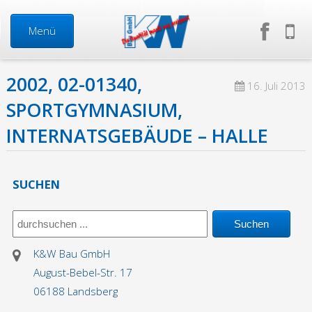
Menü
2002, 02-01340,
Start
16. Juli 2013
SPORTGYMNASIUM,
Neuigkeiten
INTERNATSGEBÄUDE – HALLE
Über uns
SUCHEN
Mitarbeiter
Geschäftsführung
K&W Bau GmbH
August-Bebel-Str. 17
Firma in Zahlen
06188 Landsberg