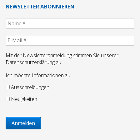
Jobbörse
NEWSLETTER ABONNIEREN
Ausbildung
Ausschreibungen
Mit der Newsletteranmeldung stimmen Sie unserer
Vermietung
Datenschutzerklärung zu.
Ich möchte Informationen zu:
Referenzen
Ausschreibungen
Referenzen Putzarbeiten
Neuigkeiten
Referenzen WDVS
Referenzen Maurerarbeiten/Komplextätigkeiten