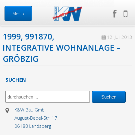
Menü
1999, 991870,
Start
12. Juli 2013
INTEGRATIVE WOHNANLAGE –
Neuigkeiten
GRÖBZIG
Über uns
SUCHEN
Mitarbeiter
Geschäftsführung
K&W Bau GmbH
August-Bebel-Str. 17
Firma in Zahlen
06188 Landsberg