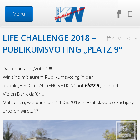
Menü
LIFE CHALLENGE 2018 –
Start
4. Mai 2018
PUBLIKUMSVOTING „PLATZ 9“
Neuigkeiten
Danke an alle „Voter“ !!!
Über uns
Wir sind mit eurem Publikumsvoting in der
Rubrik „HISTORICAL RENOVATION“ auf
Platz 9
gelandet!
Mitarbeiter
Vielen Dank dafür !!
Mal sehen, wie dann am 14.06.2018 in Bratislava die Fachjury
Geschäftsführung
urteilen wird… ??
Firma in Zahlen