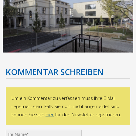
Jobbörse
Ausbildung
Ausschreibungen
Vermietung
KOMMENTAR SCHREIBEN
Referenzen
Referenzen Putzarbeiten
Um ein Kommentar zu verfassen muss Ihre E-Mail
registriert sein. Falls Sie noch nicht angemeldet sind
Referenzen WDVS
können Sie sich
hier
für den Newsletter registrieren.
Referenzen Maurerarbeiten/Komplextätigkeiten