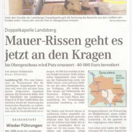
Jobbörse
Ausbildung
Ausschreibungen
Vermietung
Referenzen
Referenzen Putzarbeiten
Referenzen WDVS
Referenzen Maurerarbeiten/Komplextätigkeiten